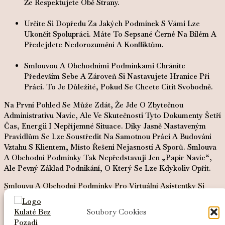
Že Respektujete Obě Strany.
Určíte Si Dopředu
Za Jakých Podmínek S Vámi Lze
Ukončit Spolupráci
. Máte To Sepsané Černé Na Bílém A
Předejdete Nedorozumění A Konfliktům.
Smlouvou A Obchodními Podmínkami
Chráníte
Především Sebe A Zároveň Si Nastavujete Hranic
E
Při
Práci. To Je Důležité, Pokud Se Chcete Cítit Svobodně.
Na První Pohled Se Může Zdát, Že Jde O Zbytečnou
Administrativu Navíc, Ale Ve Skutečnosti
Tyto Dokumenty Šetří
Čas, Energii I Nepříjemné Situace
. Díky Jasně Nastaveným
Pravidlům Se Lze Soustředit Na Samotnou Práci A Budování
Vztahu S Klientem, Místo Řešení Nejasností A Sporů. Smlouva
A Obchodní Podmínky Tak Nepředstavují Jen „papír Navíc“,
Ale Pevný Základ Podnikání, O Který Se Lze Kdykoliv Opřít.
Smlouvu A Obchodní Podmínky Pro Virtuální Asistentky Si
Můžeš Stáhnout Zde.
Soubory Cookies