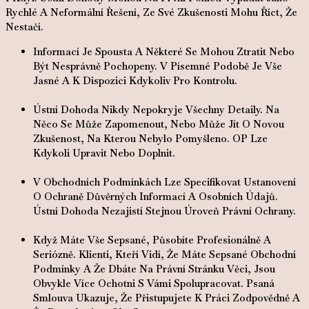
Rychlé A Neformální Řešení, Ze Své Zkušenosti Mohu Říct, Že
Nestačí.
Informací Je Spousta A Některé Se Mohou Ztratit Nebo
Být Nesprávně Pochopeny.
V Písemné Podobě Je Vše
Jasné A K Dispozici Kdykoliv Pro Kontrolu
.
Ústní Dohoda Nikdy Nepokryje Všechny Detaily. Na
Něco Se Může Zapomenout, Nebo Může Jít O Novou
Zkušenost, Na Kterou Nebylo Pomyšleno. OP Lze
Kdykoli Upravit Nebo Doplnit.
V Obchodních Podmínkách Lze Specifikovat Ustanovení
O Ochraně Důvěrných Informací A Osobních Údajů.
Ústní Dohoda Nezajistí Stejnou Úroveň Právní Ochrany.
Když Máte Vše Sepsané,
Působíte Profesionálně A
Seriózně
. Klienti, Kteří Vidí, Že Máte Sepsané Obchodní
Podmínky A Že Dbáte Na Právní Stránku Věci, Jsou
Obvykle Více Ochotni S Vámi Spolupracovat. Psaná
Smlouva Ukazuje, Že Přistupujete K Práci Zodpovědně A