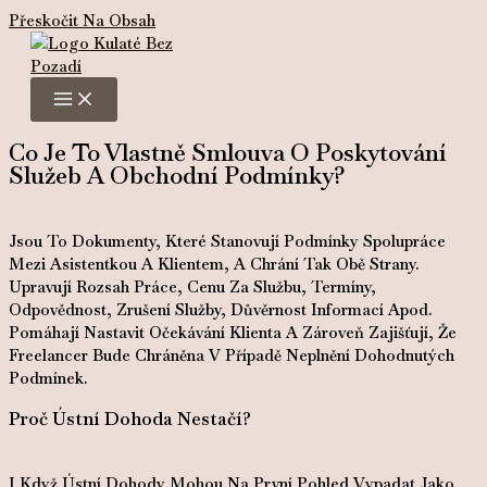
Přeskočit Na Obsah
Co Je To Vlastně Smlouva O Poskytování
Služeb A Obchodní Podmínky?
Jsou To Dokumenty, Které Stanovují Podmínky Spolupráce
Mezi Asistentkou A Klientem, A Chrání Tak Obě Strany.
Upravují Rozsah Práce, Cenu Za Službu, Termíny,
Odpovědnost, Zrušení Služby, Důvěrnost Informací
Apod.
Pomáhají Nastavit Očekávání Klienta A Zároveň Zajišťují, Že
Freelancer Bude Chráněna V Případě Neplnění Dohodnutých
Podmínek.
Proč Ústní Dohoda Nestačí?
I Když Ústní Dohody Mohou Na První Pohled Vypadat Jako